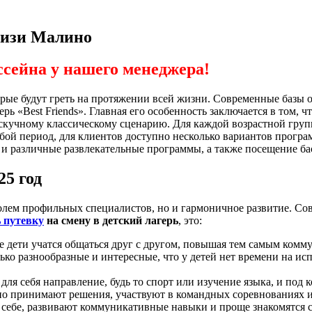
близи Малино
ссейна у нашего менеджера!
рые будут греть на протяжении всей жизни. Современные базы о
 «Best Friends». Главная его особенность заключается в том, чт
о скучному классическому сценарию. Для каждой возрастной гру
ой период, для клиентов доступно несколько вариантов программ
о и различные развлекательные программы, а также посещение б
25 год
тролем профильных специалистов, но и гармоничное развитие. С
 путевку
на смену в детский лагерь
, это:
е дети учатся общаться друг с другом, повышая тем самым ком
о разнообразные и интересные, что у детей нет времени на исп
ля себя направление, будь то спорт или изучение языка, и под 
но принимают решения, участвуют в командных соревнованиях 
в себе, развивают коммуникативные навыки и проще знакомятся 