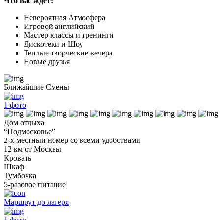
Что вас ждет:
Невероятная Атмосфера
Игровой английский
Мастер классы и тренинги
Дискотеки и Шоу
Теплые творческие вечера
Новые друзья
Ближайшие Смены
1
фото
Дом отдыха
“Подмосковье”
2-х местный номер со всеми удобствами
12 км от Москвы
Кровать
Шкаф
Тумбочка
5-разовое питание
Маршрут до лагеря
1
фото