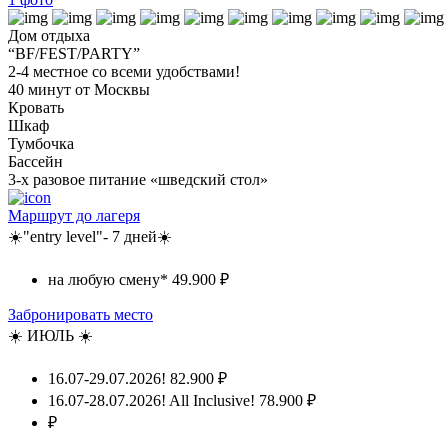
Дом отдыха
“BF/FEST/PARTY”
2-4 местное со всеми удобствами!
40 минут от Москвы
Кровать
Шкаф
Тумбочка
Бассейн
3-х разовое питание «шведский стол»
Маршрут до лагеря
☀️"entry level"- 7 дней☀️
на любую смену*
49.900 ₽
Забронировать место
☀️ ИЮЛЬ ☀️
16.07-29.07.2026!
82.900 ₽
16.07-28.07.2026! All Inclusive!
78.900 ₽
₽