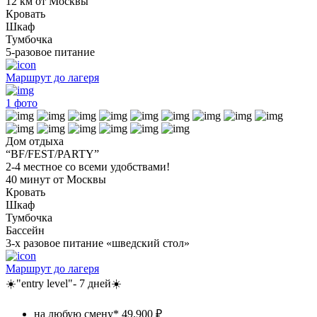
12 км от Москвы
Кровать
Шкаф
Тумбочка
5-разовое питание
Маршрут до лагеря
1
фото
Дом отдыха
“BF/FEST/PARTY”
2-4 местное со всеми удобствами!
40 минут от Москвы
Кровать
Шкаф
Тумбочка
Бассейн
3-х разовое питание «шведский стол»
Маршрут до лагеря
☀️"entry level"- 7 дней☀️
на любую смену*
49.900 ₽