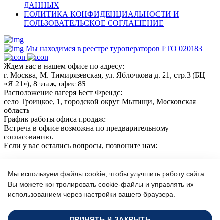
ДАННЫХ
ПОЛИТИКА КОНФИДЕНЦИАЛЬНОСТИ И
ПОЛЬЗОВАТЕЛЬСКОЕ СОГЛАШЕНИЕ
Мы находимся в реестре туроператоров РТО 020183
Ждем вас в нашем офисе по адресу:
г. Москва, М. Тимирязевская, ул. Яблочкова д. 21, стр.3 (БЦ
«Я 21»), 8 этаж, офис 8S
Расположение лагеря Бест Френдс:
село Троицкое, 1, городской округ Мытищи, Московская
область
График работы офиса продаж:
Встреча в офисе возможна по предварительному
согласованию.
Если у вас остались вопросы, позвоните нам:
+7(966)189 04 57
+7 (964) 618 21 17
Мы используем файлы cookie, чтобы улучшить работу сайта.
Вы можете контролировать cookie-файлы и управлять их
использованием через настройки вашего браузера.
Или пишите нам на почту:
info@bf-camp.ru
ПРИНЯТЬ И ЗАКРЫТЬ