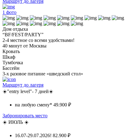
Маршрут до лагеря
1
фото
Дом отдыха
“BF/FEST/PARTY”
2-4 местное со всеми удобствами!
40 минут от Москвы
Кровать
Шкаф
Тумбочка
Бассейн
3-х разовое питание «шведский стол»
Маршрут до лагеря
☀️"entry level"- 7 дней☀️
на любую смену*
49.900 ₽
Забронировать место
☀️ ИЮЛЬ ☀️
16.07-29.07.2026!
82.900 ₽