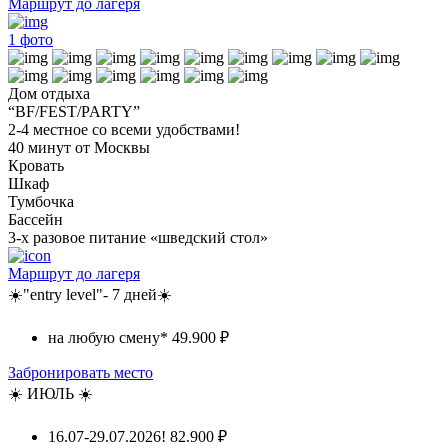
Маршрут до лагеря
1
фото
Дом отдыха
“BF/FEST/PARTY”
2-4 местное со всеми удобствами!
40 минут от Москвы
Кровать
Шкаф
Тумбочка
Бассейн
3-х разовое питание «шведский стол»
Маршрут до лагеря
☀️"entry level"- 7 дней☀️
на любую смену*
49.900 ₽
Забронировать место
☀️ ИЮЛЬ ☀️
16.07-29.07.2026!
82.900 ₽