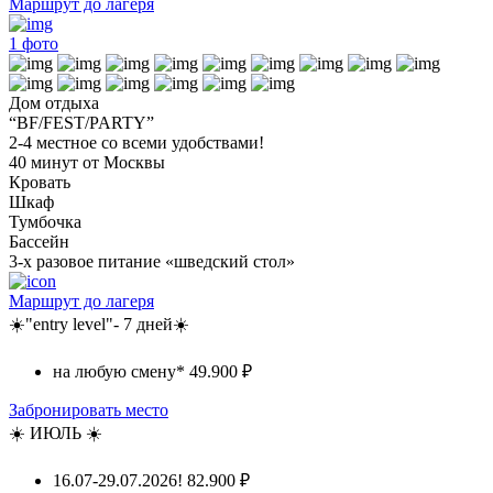
Маршрут до лагеря
1
фото
Дом отдыха
“BF/FEST/PARTY”
2-4 местное со всеми удобствами!
40 минут от Москвы
Кровать
Шкаф
Тумбочка
Бассейн
3-х разовое питание «шведский стол»
Маршрут до лагеря
☀️"entry level"- 7 дней☀️
на любую смену*
49.900 ₽
Забронировать место
☀️ ИЮЛЬ ☀️
16.07-29.07.2026!
82.900 ₽