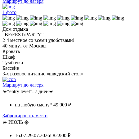
Маршрут до лагеря
1
фото
Дом отдыха
“BF/FEST/PARTY”
2-4 местное со всеми удобствами!
40 минут от Москвы
Кровать
Шкаф
Тумбочка
Бассейн
3-х разовое питание «шведский стол»
Маршрут до лагеря
☀️"entry level"- 7 дней☀️
на любую смену*
49.900 ₽
Забронировать место
☀️ ИЮЛЬ ☀️
16.07-29.07.2026!
82.900 ₽