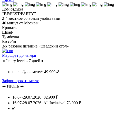
Дом отдыха
“BF/FEST/PARTY”
2-4 местное со всеми удобствами!
40 минут от Москвы
Кровать
Шкаф
Тумбочка
Бассейн
3-х разовое питание «шведский стол»
Маршрут до лагеря
☀️"entry level"- 7 дней☀️
на любую смену*
49.900 ₽
Забронировать место
☀️ ИЮЛЬ ☀️
16.07-29.07.2026!
82.900 ₽
16.07-28.07.2026! All Inclusive!
78.900 ₽
₽