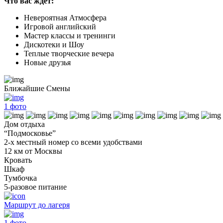
Что вас ждет:
Невероятная Атмосфера
Игровой английский
Мастер классы и тренинги
Дискотеки и Шоу
Теплые творческие вечера
Новые друзья
Ближайшие Смены
1
фото
Дом отдыха
“Подмосковье”
2-х местный номер со всеми удобствами
12 км от Москвы
Кровать
Шкаф
Тумбочка
5-разовое питание
Маршрут до лагеря
1
фото