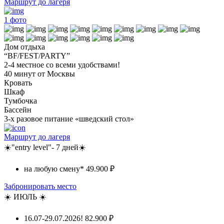
Маршрут до лагеря
1
фото
Дом отдыха
“BF/FEST/PARTY”
2-4 местное со всеми удобствами!
40 минут от Москвы
Кровать
Шкаф
Тумбочка
Бассейн
3-х разовое питание «шведский стол»
Маршрут до лагеря
☀️"entry level"- 7 дней☀️
на любую смену*
49.900 ₽
Забронировать место
☀️ ИЮЛЬ ☀️
16.07-29.07.2026!
82.900 ₽