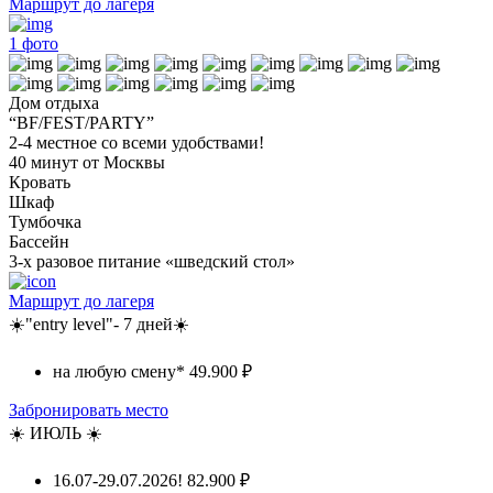
Маршрут до лагеря
1
фото
Дом отдыха
“BF/FEST/PARTY”
2-4 местное со всеми удобствами!
40 минут от Москвы
Кровать
Шкаф
Тумбочка
Бассейн
3-х разовое питание «шведский стол»
Маршрут до лагеря
☀️"entry level"- 7 дней☀️
на любую смену*
49.900 ₽
Забронировать место
☀️ ИЮЛЬ ☀️
16.07-29.07.2026!
82.900 ₽