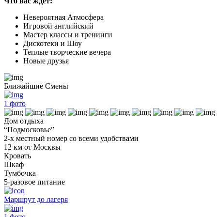
Что вас ждет:
Невероятная Атмосфера
Игровой английский
Мастер классы и тренинги
Дискотеки и Шоу
Теплые творческие вечера
Новые друзья
Ближайшие Смены
1
фото
Дом отдыха
“Подмосковье”
2-х местный номер со всеми удобствами
12 км от Москвы
Кровать
Шкаф
Тумбочка
5-разовое питание
Маршрут до лагеря
1
фото