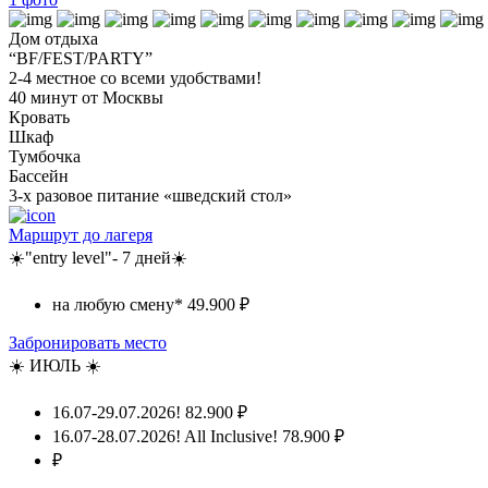
Дом отдыха
“BF/FEST/PARTY”
2-4 местное со всеми удобствами!
40 минут от Москвы
Кровать
Шкаф
Тумбочка
Бассейн
3-х разовое питание «шведский стол»
Маршрут до лагеря
☀️"entry level"- 7 дней☀️
на любую смену*
49.900 ₽
Забронировать место
☀️ ИЮЛЬ ☀️
16.07-29.07.2026!
82.900 ₽
16.07-28.07.2026! All Inclusive!
78.900 ₽
₽