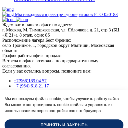
Мы находимся в реестре туроператоров РТО 020183
Ждем вас в нашем офисе по адресу:
г. Москва, М. Тимирязевская, ул. Яблочкова д. 21, стр.3 (БЦ
«Я 21»), 8 этаж, офис 8S
Расположение лагеря Бест Френдс:
село Троицкое, 1, городской округ Мытищи, Московская
область
График работы офиса продаж:
Встреча в офисе возможна по предварительному
согласованию.
Если у вас остались вопросы, позвоните нам:
+7(966)189 04 57
+7 (964) 618 21 17
Мы используем файлы cookie, чтобы улучшить работу сайта.
Или пишите нам на почту:
Вы можете контролировать cookie-файлы и управлять их
info@bf-camp.ru
использованием через настройки вашего браузера.
Забронировать место
ПРИНЯТЬ И ЗАКРЫТЬ
Формируйте заказ сегодня - продадим еще дешевле!