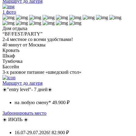
Маршрут до лагеря
1
фото
Дом отдыха
“BF/FEST/PARTY”
2-4 местное со всеми удобствами!
40 минут от Москвы
Кровать
Шкаф
Тумбочка
Бассейн
3-х разовое питание «шведский стол»
Маршрут до лагеря
☀️"entry level"- 7 дней☀️
на любую смену*
49.900 ₽
Забронировать место
☀️ ИЮЛЬ ☀️
16.07-29.07.2026!
82.900 ₽