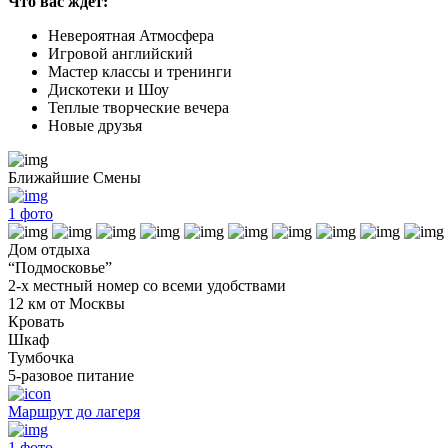
Что вас ждет:
Невероятная Атмосфера
Игровой английский
Мастер классы и тренинги
Дискотеки и Шоу
Теплые творческие вечера
Новые друзья
Ближайшие Смены
1
фото
Дом отдыха
“Подмосковье”
2-х местный номер со всеми удобствами
12 км от Москвы
Кровать
Шкаф
Тумбочка
5-разовое питание
Маршрут до лагеря
1
фото