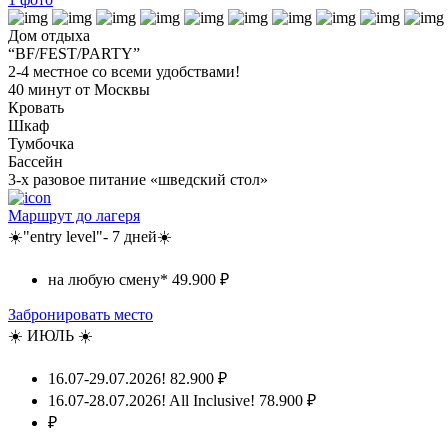
Дом отдыха
“BF/FEST/PARTY”
2-4 местное со всеми удобствами!
40 минут от Москвы
Кровать
Шкаф
Тумбочка
Бассейн
3-х разовое питание «шведский стол»
Маршрут до лагеря
☀️"entry level"- 7 дней☀️
на любую смену*
49.900 ₽
Забронировать место
☀️ ИЮЛЬ ☀️
16.07-29.07.2026!
82.900 ₽
16.07-28.07.2026! All Inclusive!
78.900 ₽
₽