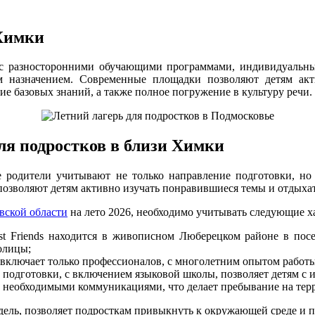
 Химки
с с разносторонними обучающими программами, индивидуальн
м назначением. Современные площадки позволяют детям акт
 базовых знаний, а также полное погружение в культуру речи.
ля подростков в близи Химки
ие родители учитывают не только направление подготовки, н
позволяют детям активно изучать понравившиеся темы и отдыха
овской области
на лето 2026, необходимо учитывать следующие х
t Friends находится в живописном Люберецком районе в посе
олицы;
s включает только профессионалов, с многолетним опытом работ
подготовки, с включением языковой школы, позволяет детям с и
необходимыми коммуникациями, что делает пребывание на терр
дель, позволяет подросткам привыкнуть к окружающей среде и 