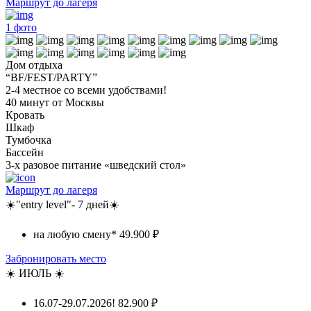
Маршрут до лагеря
1
фото
Дом отдыха
“BF/FEST/PARTY”
2-4 местное со всеми удобствами!
40 минут от Москвы
Кровать
Шкаф
Тумбочка
Бассейн
3-х разовое питание «шведский стол»
Маршрут до лагеря
☀️"entry level"- 7 дней☀️
на любую смену*
49.900 ₽
Забронировать место
☀️ ИЮЛЬ ☀️
16.07-29.07.2026!
82.900 ₽