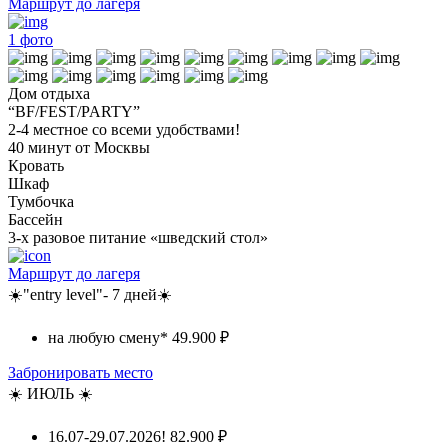
Маршрут до лагеря
1
фото
Дом отдыха
“BF/FEST/PARTY”
2-4 местное со всеми удобствами!
40 минут от Москвы
Кровать
Шкаф
Тумбочка
Бассейн
3-х разовое питание «шведский стол»
Маршрут до лагеря
☀️"entry level"- 7 дней☀️
на любую смену*
49.900 ₽
Забронировать место
☀️ ИЮЛЬ ☀️
16.07-29.07.2026!
82.900 ₽