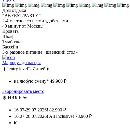
Дом отдыха
“BF/FEST/PARTY”
2-4 местное со всеми удобствами!
40 минут от Москвы
Кровать
Шкаф
Тумбочка
Бассейн
3-х разовое питание «шведский стол»
Маршрут до лагеря
☀️"entry level"- 7 дней☀️
на любую смену*
49.900 ₽
Забронировать место
☀️ ИЮЛЬ ☀️
16.07-29.07.2026!
82.900 ₽
16.07-28.07.2026! All Inclusive!
78.900 ₽
₽