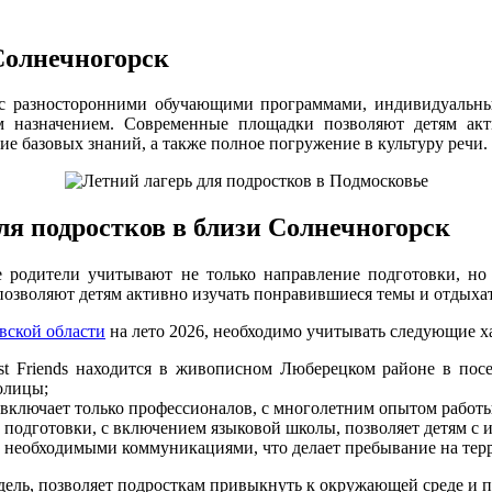
Солнечногорск
с с разносторонними обучающими программами, индивидуальн
м назначением. Современные площадки позволяют детям акт
 базовых знаний, а также полное погружение в культуру речи.
ля подростков в близи Солнечногорск
ие родители учитывают не только направление подготовки, н
позволяют детям активно изучать понравившиеся темы и отдыха
овской области
на лето 2026, необходимо учитывать следующие х
t Friends находится в живописном Люберецком районе в посе
олицы;
s включает только профессионалов, с многолетним опытом работ
подготовки, с включением языковой школы, позволяет детям с и
необходимыми коммуникациями, что делает пребывание на терр
дель, позволяет подросткам привыкнуть к окружающей среде и 