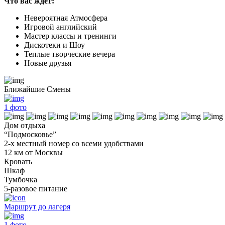
Что вас ждет:
Невероятная Атмосфера
Игровой английский
Мастер классы и тренинги
Дискотеки и Шоу
Теплые творческие вечера
Новые друзья
Ближайшие Смены
1
фото
Дом отдыха
“Подмосковье”
2-х местный номер со всеми удобствами
12 км от Москвы
Кровать
Шкаф
Тумбочка
5-разовое питание
Маршрут до лагеря
1
фото