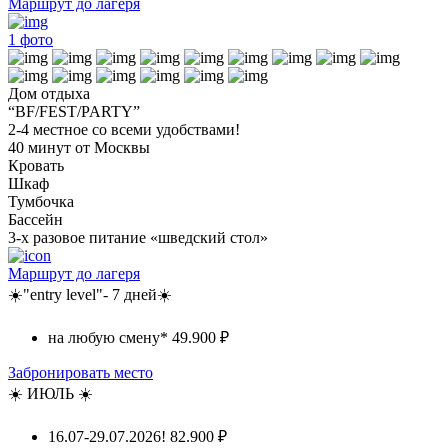
Маршрут до лагеря
1
фото
Дом отдыха
“BF/FEST/PARTY”
2-4 местное со всеми удобствами!
40 минут от Москвы
Кровать
Шкаф
Тумбочка
Бассейн
3-х разовое питание «шведский стол»
Маршрут до лагеря
☀️"entry level"- 7 дней☀️
на любую смену*
49.900 ₽
Забронировать место
☀️ ИЮЛЬ ☀️
16.07-29.07.2026!
82.900 ₽