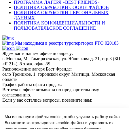
ПРОГРАММА ЛАГЕРЯ «BEST FRIENDS»
ПОЛИТИКА ОБРАБОТКИ COOKIE-ФАЙЛОВ
ПОЛИТИКА ОБРАБОТКИ ПЕРСОНАЛЬНЫХ
ДАННЫХ
ПОЛИТИКА КОНФИДЕНЦИАЛЬНОСТИ И
ПОЛЬЗОВАТЕЛЬСКОЕ СОГЛАШЕНИЕ
Мы находимся в реестре туроператоров РТО 020183
Ждем вас в нашем офисе по адресу:
г. Москва, М. Тимирязевская, ул. Яблочкова д. 21, стр.3 (БЦ
«Я 21»), 8 этаж, офис 8S
Расположение лагеря Бест Френдс:
село Троицкое, 1, городской округ Мытищи, Московская
область
График работы офиса продаж:
Встреча в офисе возможна по предварительному
согласованию.
Если у вас остались вопросы, позвоните нам:
+7(966)189 04 57
+7 (964) 618 21 17
Мы используем файлы cookie, чтобы улучшить работу сайта.
Вы можете контролировать cookie-файлы и управлять их
использованием через настройки вашего браузера.