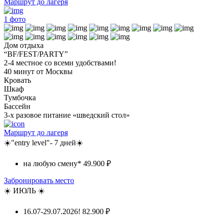
Маршрут до лагеря
1
фото
Дом отдыха
“BF/FEST/PARTY”
2-4 местное со всеми удобствами!
40 минут от Москвы
Кровать
Шкаф
Тумбочка
Бассейн
3-х разовое питание «шведский стол»
Маршрут до лагеря
☀️"entry level"- 7 дней☀️
на любую смену*
49.900 ₽
Забронировать место
☀️ ИЮЛЬ ☀️
16.07-29.07.2026!
82.900 ₽