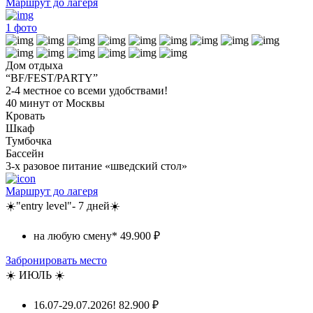
Маршрут до лагеря
1
фото
Дом отдыха
“BF/FEST/PARTY”
2-4 местное со всеми удобствами!
40 минут от Москвы
Кровать
Шкаф
Тумбочка
Бассейн
3-х разовое питание «шведский стол»
Маршрут до лагеря
☀️"entry level"- 7 дней☀️
на любую смену*
49.900 ₽
Забронировать место
☀️ ИЮЛЬ ☀️
16.07-29.07.2026!
82.900 ₽