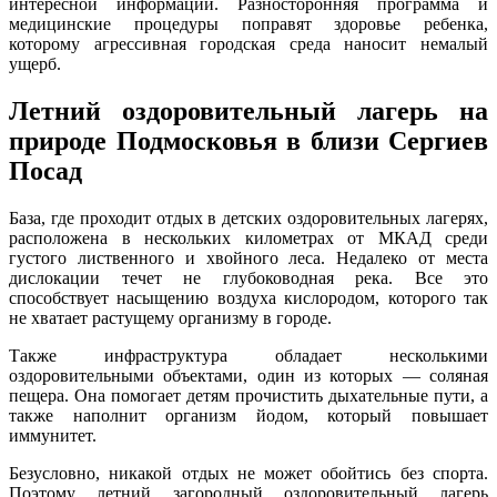
интересной информации. Разносторонняя программа и
медицинские процедуры поправят здоровье ребенка,
которому агрессивная городская среда наносит немалый
ущерб.
Летний оздоровительный лагерь на
природе Подмосковья в близи Сергиев
Посад
База, где проходит отдых в детских оздоровительных лагерях,
расположена в нескольких километрах от МКАД среди
густого лиственного и хвойного леса. Недалеко от места
дислокации течет не глубоководная река. Все это
способствует насыщению воздуха кислородом, которого так
не хватает растущему организму в городе.
Также инфраструктура обладает несколькими
оздоровительными объектами, один из которых — соляная
пещера. Она помогает детям прочистить дыхательные пути, а
также наполнит организм йодом, который повышает
иммунитет.
Безусловно, никакой отдых не может обойтись без спорта.
Поэтому летний загородный оздоровительный лагерь