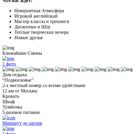
Что вас ждет:
Невероятная Атмосфера
Игровой английский
Мастер классы и тренинги
Дискотеки и Шоу
Теплые творческие вечера
Новые друзья
Ближайшие Смены
1
фото
Дом отдыха
“Подмосковье”
2-х местный номер со всеми удобствами
12 км от Москвы
Кровать
Шкаф
Тумбочка
5-разовое питание
Маршрут до лагеря
1
фото