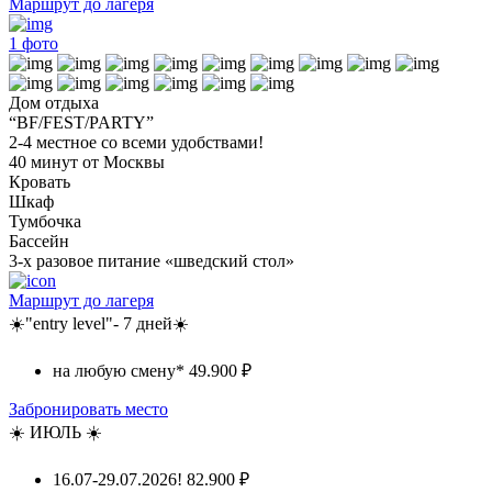
Маршрут до лагеря
1
фото
Дом отдыха
“BF/FEST/PARTY”
2-4 местное со всеми удобствами!
40 минут от Москвы
Кровать
Шкаф
Тумбочка
Бассейн
3-х разовое питание «шведский стол»
Маршрут до лагеря
☀️"entry level"- 7 дней☀️
на любую смену*
49.900 ₽
Забронировать место
☀️ ИЮЛЬ ☀️
16.07-29.07.2026!
82.900 ₽