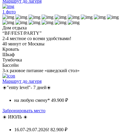
Маршрут до лагеря
1
фото
Дом отдыха
“BF/FEST/PARTY”
2-4 местное со всеми удобствами!
40 минут от Москвы
Кровать
Шкаф
Тумбочка
Бассейн
3-х разовое питание «шведский стол»
Маршрут до лагеря
☀️"entry level"- 7 дней☀️
на любую смену*
49.900 ₽
Забронировать место
☀️ ИЮЛЬ ☀️
16.07-29.07.2026!
82.900 ₽