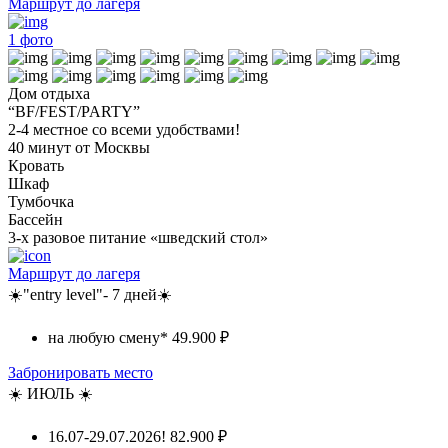
Маршрут до лагеря
1
фото
Дом отдыха
“BF/FEST/PARTY”
2-4 местное со всеми удобствами!
40 минут от Москвы
Кровать
Шкаф
Тумбочка
Бассейн
3-х разовое питание «шведский стол»
Маршрут до лагеря
☀️"entry level"- 7 дней☀️
на любую смену*
49.900 ₽
Забронировать место
☀️ ИЮЛЬ ☀️
16.07-29.07.2026!
82.900 ₽