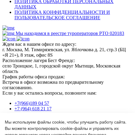
ПОЛИТИКА ОБРАБОТКИ ПЕРСОНАЛЬНЫХ
ДАННЫХ
ПОЛИТИКА КОНФИДЕНЦИАЛЬНОСТИ И
ПОЛЬЗОВАТЕЛЬСКОЕ СОГЛАШЕНИЕ
Мы находимся в реестре туроператоров РТО 020183
Ждем вас в нашем офисе по адресу:
г. Москва, М. Тимирязевская, ул. Яблочкова д. 21, стр.3 (БЦ
«Я 21»), 8 этаж, офис 8S
Расположение лагеря Бест Френдс:
село Троицкое, 1, городской округ Мытищи, Московская
область
График работы офиса продаж:
Встреча в офисе возможна по предварительному
согласованию.
Если у вас остались вопросы, позвоните нам:
+7(966)189 04 57
+7 (964) 618 21 17
Мы используем файлы cookie, чтобы улучшить работу сайта.
Или пишите нам на почту:
Вы можете контролировать cookie-файлы и управлять их
info@bf-camp.ru
использованием через настройки вашего браузера.