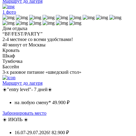
Маршрут до лагеря
1
фото
Дом отдыха
“BF/FEST/PARTY”
2-4 местное со всеми удобствами!
40 минут от Москвы
Кровать
Шкаф
Тумбочка
Бассейн
3-х разовое питание «шведский стол»
Маршрут до лагеря
☀️"entry level"- 7 дней☀️
на любую смену*
49.900 ₽
Забронировать место
☀️ ИЮЛЬ ☀️
16.07-29.07.2026!
82.900 ₽