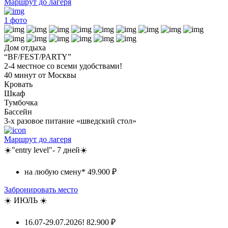
Маршрут до лагеря
1
фото
Дом отдыха
“BF/FEST/PARTY”
2-4 местное со всеми удобствами!
40 минут от Москвы
Кровать
Шкаф
Тумбочка
Бассейн
3-х разовое питание «шведский стол»
Маршрут до лагеря
☀️"entry level"- 7 дней☀️
на любую смену*
49.900 ₽
Забронировать место
☀️ ИЮЛЬ ☀️
16.07-29.07.2026!
82.900 ₽