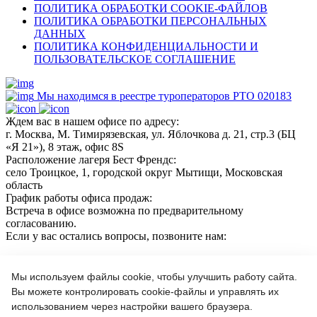
ПОЛИТИКА ОБРАБОТКИ COOKIE-ФАЙЛОВ
ПОЛИТИКА ОБРАБОТКИ ПЕРСОНАЛЬНЫХ
ДАННЫХ
ПОЛИТИКА КОНФИДЕНЦИАЛЬНОСТИ И
ПОЛЬЗОВАТЕЛЬСКОЕ СОГЛАШЕНИЕ
Мы находимся в реестре туроператоров РТО 020183
Ждем вас в нашем офисе по адресу:
г. Москва, М. Тимирязевская, ул. Яблочкова д. 21, стр.3 (БЦ
«Я 21»), 8 этаж, офис 8S
Расположение лагеря Бест Френдс:
село Троицкое, 1, городской округ Мытищи, Московская
область
График работы офиса продаж:
Встреча в офисе возможна по предварительному
согласованию.
Если у вас остались вопросы, позвоните нам:
+7(966)189 04 57
+7 (964) 618 21 17
Мы используем файлы cookie, чтобы улучшить работу сайта.
Вы можете контролировать cookie-файлы и управлять их
использованием через настройки вашего браузера.
Или пишите нам на почту: