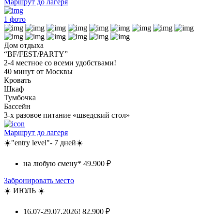
Маршрут до лагеря
1
фото
Дом отдыха
“BF/FEST/PARTY”
2-4 местное со всеми удобствами!
40 минут от Москвы
Кровать
Шкаф
Тумбочка
Бассейн
3-х разовое питание «шведский стол»
Маршрут до лагеря
☀️"entry level"- 7 дней☀️
на любую смену*
49.900 ₽
Забронировать место
☀️ ИЮЛЬ ☀️
16.07-29.07.2026!
82.900 ₽