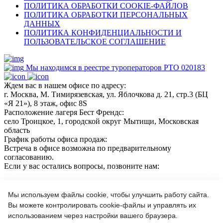
ПОЛИТИКА ОБРАБОТКИ COOKIE-ФАЙЛОВ
ПОЛИТИКА ОБРАБОТКИ ПЕРСОНАЛЬНЫХ
ДАННЫХ
ПОЛИТИКА КОНФИДЕНЦИАЛЬНОСТИ И
ПОЛЬЗОВАТЕЛЬСКОЕ СОГЛАШЕНИЕ
Мы находимся в реестре туроператоров РТО 020183
Ждем вас в нашем офисе по адресу:
г. Москва, М. Тимирязевская, ул. Яблочкова д. 21, стр.3 (БЦ
«Я 21»), 8 этаж, офис 8S
Расположение лагеря Бест Френдс:
село Троицкое, 1, городской округ Мытищи, Московская
область
График работы офиса продаж:
Встреча в офисе возможна по предварительному
согласованию.
Если у вас остались вопросы, позвоните нам:
+7(966)189 04 57
+7 (964) 618 21 17
Мы используем файлы cookie, чтобы улучшить работу сайта.
Вы можете контролировать cookie-файлы и управлять их
использованием через настройки вашего браузера.
Или пишите нам на почту: