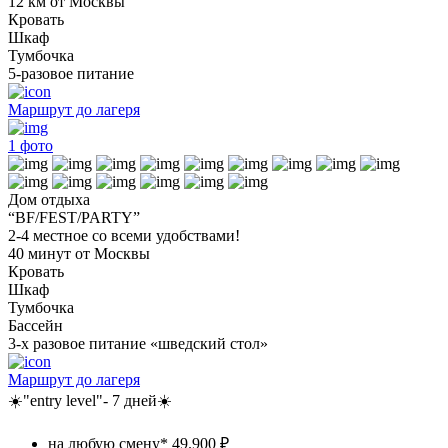
12 км от Москвы
Кровать
Шкаф
Тумбочка
5-разовое питание
Маршрут до лагеря
1
фото
Дом отдыха
“BF/FEST/PARTY”
2-4 местное со всеми удобствами!
40 минут от Москвы
Кровать
Шкаф
Тумбочка
Бассейн
3-х разовое питание «шведский стол»
Маршрут до лагеря
☀️"entry level"- 7 дней☀️
на любую смену*
49.900 ₽