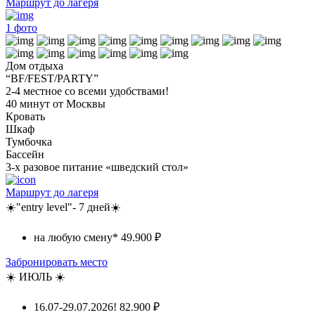
Маршрут до лагеря
1
фото
Дом отдыха
“BF/FEST/PARTY”
2-4 местное со всеми удобствами!
40 минут от Москвы
Кровать
Шкаф
Тумбочка
Бассейн
3-х разовое питание «шведский стол»
Маршрут до лагеря
☀️"entry level"- 7 дней☀️
на любую смену*
49.900 ₽
Забронировать место
☀️ ИЮЛЬ ☀️
16.07-29.07.2026!
82.900 ₽