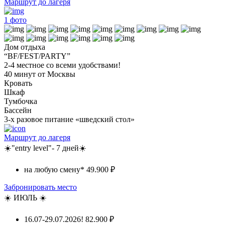
Маршрут до лагеря
1
фото
Дом отдыха
“BF/FEST/PARTY”
2-4 местное со всеми удобствами!
40 минут от Москвы
Кровать
Шкаф
Тумбочка
Бассейн
3-х разовое питание «шведский стол»
Маршрут до лагеря
☀️"entry level"- 7 дней☀️
на любую смену*
49.900 ₽
Забронировать место
☀️ ИЮЛЬ ☀️
16.07-29.07.2026!
82.900 ₽