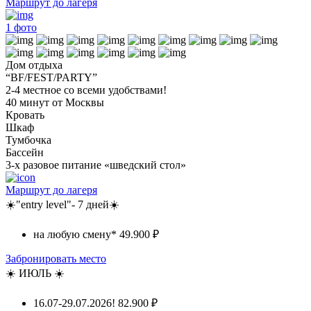
Маршрут до лагеря
1
фото
Дом отдыха
“BF/FEST/PARTY”
2-4 местное со всеми удобствами!
40 минут от Москвы
Кровать
Шкаф
Тумбочка
Бассейн
3-х разовое питание «шведский стол»
Маршрут до лагеря
☀️"entry level"- 7 дней☀️
на любую смену*
49.900 ₽
Забронировать место
☀️ ИЮЛЬ ☀️
16.07-29.07.2026!
82.900 ₽