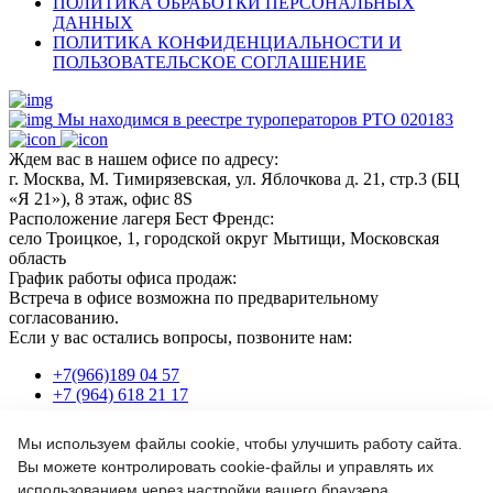
ПОЛИТИКА ОБРАБОТКИ ПЕРСОНАЛЬНЫХ
ДАННЫХ
ПОЛИТИКА КОНФИДЕНЦИАЛЬНОСТИ И
ПОЛЬЗОВАТЕЛЬСКОЕ СОГЛАШЕНИЕ
Мы находимся в реестре туроператоров РТО 020183
Ждем вас в нашем офисе по адресу:
г. Москва, М. Тимирязевская, ул. Яблочкова д. 21, стр.3 (БЦ
«Я 21»), 8 этаж, офис 8S
Расположение лагеря Бест Френдс:
село Троицкое, 1, городской округ Мытищи, Московская
область
График работы офиса продаж:
Встреча в офисе возможна по предварительному
согласованию.
Если у вас остались вопросы, позвоните нам:
+7(966)189 04 57
+7 (964) 618 21 17
Мы используем файлы cookie, чтобы улучшить работу сайта.
Или пишите нам на почту:
Вы можете контролировать cookie-файлы и управлять их
info@bf-camp.ru
использованием через настройки вашего браузера.