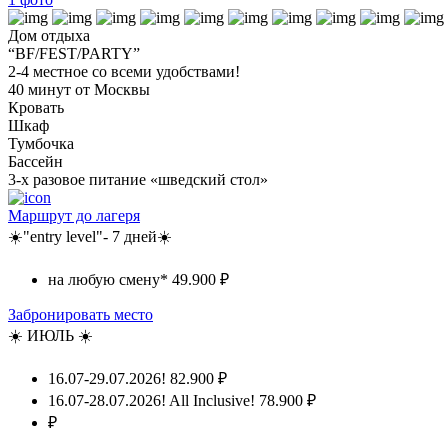
Дом отдыха
“BF/FEST/PARTY”
2-4 местное со всеми удобствами!
40 минут от Москвы
Кровать
Шкаф
Тумбочка
Бассейн
3-х разовое питание «шведский стол»
Маршрут до лагеря
☀️"entry level"- 7 дней☀️
на любую смену*
49.900 ₽
Забронировать место
☀️ ИЮЛЬ ☀️
16.07-29.07.2026!
82.900 ₽
16.07-28.07.2026! All Inclusive!
78.900 ₽
₽