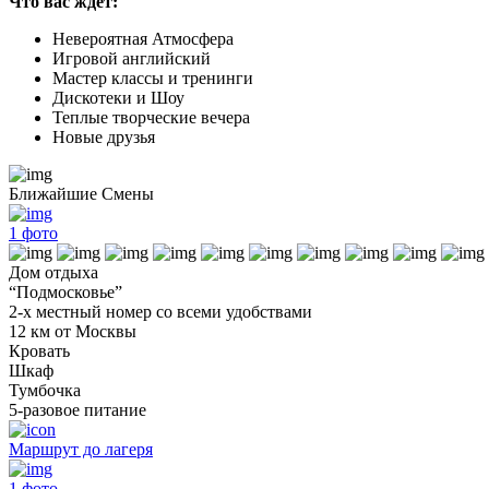
Что вас ждет:
Невероятная Атмосфера
Игровой английский
Мастер классы и тренинги
Дискотеки и Шоу
Теплые творческие вечера
Новые друзья
Ближайшие Смены
1
фото
Дом отдыха
“Подмосковье”
2-х местный номер со всеми удобствами
12 км от Москвы
Кровать
Шкаф
Тумбочка
5-разовое питание
Маршрут до лагеря
1
фото