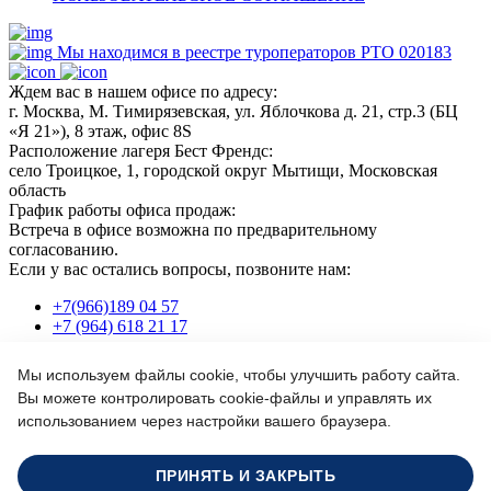
Мы находимся в реестре туроператоров РТО 020183
Ждем вас в нашем офисе по адресу:
г. Москва, М. Тимирязевская, ул. Яблочкова д. 21, стр.3 (БЦ
«Я 21»), 8 этаж, офис 8S
Расположение лагеря Бест Френдс:
село Троицкое, 1, городской округ Мытищи, Московская
область
График работы офиса продаж:
Встреча в офисе возможна по предварительному
согласованию.
Если у вас остались вопросы, позвоните нам:
+7(966)189 04 57
+7 (964) 618 21 17
Мы используем файлы cookie, чтобы улучшить работу сайта.
Или пишите нам на почту:
Вы можете контролировать cookie-файлы и управлять их
info@bf-camp.ru
использованием через настройки вашего браузера.
Забронировать место
Формируйте заказ сегодня - продадим еще дешевле!
ПРИНЯТЬ И ЗАКРЫТЬ