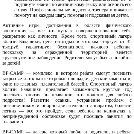
подтянуть знания по английскому языку или освоить его
с нуля. Профессиональные педагоги, тренера и вожатые
помогут на каждом шагу, помогая и подсказывая детям.
Активные игры, достижения в области физического
воспитания — все это путь к совершенствованию себя,
раскрытию как личности. Кроме того, спортивный лагерь
вблизи Балашихи, цена на отдых в котором стартует от 35
тыс.руб. гарантирует безопасность каждого ребенка,
поскольку за огражденной территорией ведется
круглосуточное наблюдение. Родители могут быть спокойны
за детей!
BF-CAMP — комплекс, в котором ребята смогут посещать
закрытые и открытые игровые площадки, детские комнаты и,
одно из главных, плавательный бассейн. Спортивный лагерь
вблизи Балашихи предлагает возможность круглый год
посещать занятия по плаванию, что полезно для любого
подростка! Развитие осанки, устранение проблем с
позвоночником и опорно-двигательного аппаратом, болезни
легких — все это пройдет, если ребенок на каникулах, в
непринужденной обстановке будет посещать занятия по
плаванию.
BF-CAMP — лагерь, который любят и родители, и ребята,