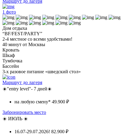
Маршрут до лагеря
1
фото
Дом отдыха
“BF/FEST/PARTY”
2-4 местное со всеми удобствами!
40 минут от Москвы
Кровать
Шкаф
Тумбочка
Бассейн
3-х разовое питание «шведский стол»
Маршрут до лагеря
☀️"entry level"- 7 дней☀️
на любую смену*
49.900 ₽
Забронировать место
☀️ ИЮЛЬ ☀️
16.07-29.07.2026!
82.900 ₽