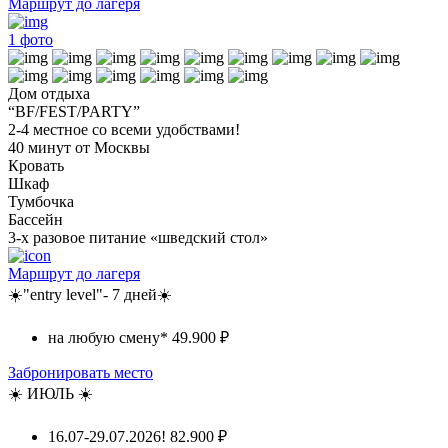
Маршрут до лагеря
1
фото
Дом отдыха
“BF/FEST/PARTY”
2-4 местное со всеми удобствами!
40 минут от Москвы
Кровать
Шкаф
Тумбочка
Бассейн
3-х разовое питание «шведский стол»
Маршрут до лагеря
☀️"entry level"- 7 дней☀️
на любую смену*
49.900 ₽
Забронировать место
☀️ ИЮЛЬ ☀️
16.07-29.07.2026!
82.900 ₽