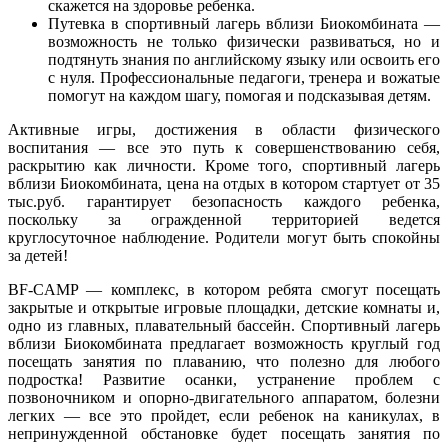
скажется на здоровье ребенка.
Путевка в спортивный лагерь вблизи Биокомбината —
возможность не только физически развиваться, но и
подтянуть знания по английскому языку или освоить его
с нуля. Профессиональные педагоги, тренера и вожатые
помогут на каждом шагу, помогая и подсказывая детям.
Активные игры, достижения в области физического
воспитания — все это путь к совершенствованию себя,
раскрытию как личности. Кроме того, спортивный лагерь
вблизи Биокомбината, цена на отдых в котором стартует от 35
тыс.руб. гарантирует безопасность каждого ребенка,
поскольку за огражденной территорией ведется
круглосуточное наблюдение. Родители могут быть спокойны
за детей!
BF-CAMP — комплекс, в котором ребята смогут посещать
закрытые и открытые игровые площадки, детские комнаты и,
одно из главных, плавательный бассейн. Спортивный лагерь
вблизи Биокомбината предлагает возможность круглый год
посещать занятия по плаванию, что полезно для любого
подростка! Развитие осанки, устранение проблем с
позвоночником и опорно-двигательного аппаратом, болезни
легких — все это пройдет, если ребенок на каникулах, в
непринужденной обстановке будет посещать занятия по