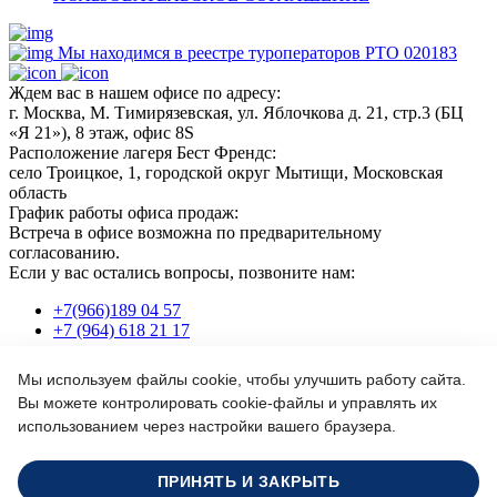
Мы находимся в реестре туроператоров РТО 020183
Ждем вас в нашем офисе по адресу:
г. Москва, М. Тимирязевская, ул. Яблочкова д. 21, стр.3 (БЦ
«Я 21»), 8 этаж, офис 8S
Расположение лагеря Бест Френдс:
село Троицкое, 1, городской округ Мытищи, Московская
область
График работы офиса продаж:
Встреча в офисе возможна по предварительному
согласованию.
Если у вас остались вопросы, позвоните нам:
+7(966)189 04 57
+7 (964) 618 21 17
Мы используем файлы cookie, чтобы улучшить работу сайта.
Или пишите нам на почту:
Вы можете контролировать cookie-файлы и управлять их
info@bf-camp.ru
использованием через настройки вашего браузера.
Забронировать место
Формируйте заказ сегодня - продадим еще дешевле!
ПРИНЯТЬ И ЗАКРЫТЬ