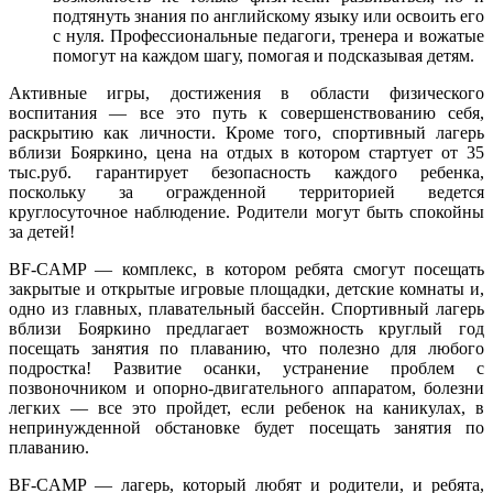
подтянуть знания по английскому языку или освоить его
с нуля. Профессиональные педагоги, тренера и вожатые
помогут на каждом шагу, помогая и подсказывая детям.
Активные игры, достижения в области физического
воспитания — все это путь к совершенствованию себя,
раскрытию как личности. Кроме того, спортивный лагерь
вблизи Бояркино, цена на отдых в котором стартует от 35
тыс.руб. гарантирует безопасность каждого ребенка,
поскольку за огражденной территорией ведется
круглосуточное наблюдение. Родители могут быть спокойны
за детей!
BF-CAMP — комплекс, в котором ребята смогут посещать
закрытые и открытые игровые площадки, детские комнаты и,
одно из главных, плавательный бассейн. Спортивный лагерь
вблизи Бояркино предлагает возможность круглый год
посещать занятия по плаванию, что полезно для любого
подростка! Развитие осанки, устранение проблем с
позвоночником и опорно-двигательного аппаратом, болезни
легких — все это пройдет, если ребенок на каникулах, в
непринужденной обстановке будет посещать занятия по
плаванию.
BF-CAMP — лагерь, который любят и родители, и ребята,