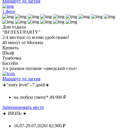
Маршрут до лагеря
1
фото
Дом отдыха
“BF/FEST/PARTY”
2-4 местное со всеми удобствами!
40 минут от Москвы
Кровать
Шкаф
Тумбочка
Бассейн
3-х разовое питание «шведский стол»
Маршрут до лагеря
☀️"entry level"- 7 дней☀️
на любую смену*
49.900 ₽
Забронировать место
☀️ ИЮЛЬ ☀️
16.07-29.07.2026!
82.900 ₽