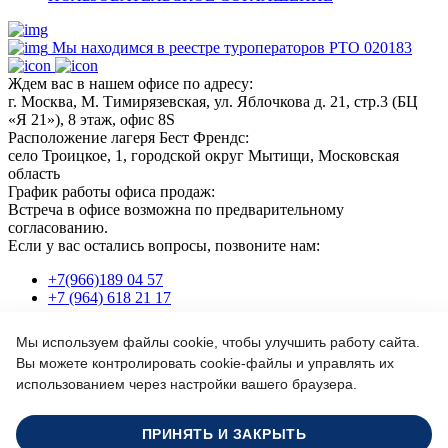
Мы находимся в реестре туроператоров РТО 020183
Ждем вас в нашем офисе по адресу:
г. Москва, М. Тимирязевская, ул. Яблочкова д. 21, стр.3 (БЦ
«Я 21»), 8 этаж, офис 8S
Расположение лагеря Бест Френдс:
село Троицкое, 1, городской округ Мытищи, Московская
область
График работы офиса продаж:
Встреча в офисе возможна по предварительному
согласованию.
Если у вас остались вопросы, позвоните нам:
+7(966)189 04 57
+7 (964) 618 21 17
Мы используем файлы cookie, чтобы улучшить работу сайта.
Или пишите нам на почту:
Вы можете контролировать cookie-файлы и управлять их
info@bf-camp.ru
использованием через настройки вашего браузера.
Забронировать место
Формируйте заказ сегодня - продадим еще дешевле!
ПРИНЯТЬ И ЗАКРЫТЬ