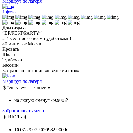
Маршрут до лагеря
1
фото
Дом отдыха
“BF/FEST/PARTY”
2-4 местное со всеми удобствами!
40 минут от Москвы
Кровать
Шкаф
Тумбочка
Бассейн
3-х разовое питание «шведский стол»
Маршрут до лагеря
☀️"entry level"- 7 дней☀️
на любую смену*
49.900 ₽
Забронировать место
☀️ ИЮЛЬ ☀️
16.07-29.07.2026!
82.900 ₽