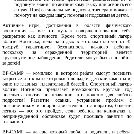
подтянуть знания по английскому языку или освоить его
с нуля. Профессиональные педагоги, тренера и вожатые
помогут на каждом шагу, помогая и подсказывая детям.
Активные игры, достижения в области физического
воспитания — все это путь к совершенствованию себя,
раскрытию как личности. Кроме того, спортивный лагерь
вблизи Ногинска, цена на отдых в котором стартует от 35
тыс.руб. гарантирует безопасность каждого ребенка,
поскольку за огражденной территорией ведется
круглосуточное наблюдение. Родители могут быть спокойны
за детей!
BF-CAMP — комплекс, в котором ребята смогут посещать
закрытые и открытые игровые площадки, детские комнаты и,
одно из главных, плавательный бассейн. Спортивный лагерь
вблизи Ногинска предлагает возможность круглый год
посещать занятия по плаванию, что полезно для любого
подростка! Развитие осанки, устранение проблем с
позвоночником и опорно-двигательного аппаратом, болезни
легких — все это пройдет, если ребенок на каникулах, в
непринужденной обстановке будет посещать занятия по
плаванию.
BF-CAMP — лагерь, который любят и родители, и ребята,